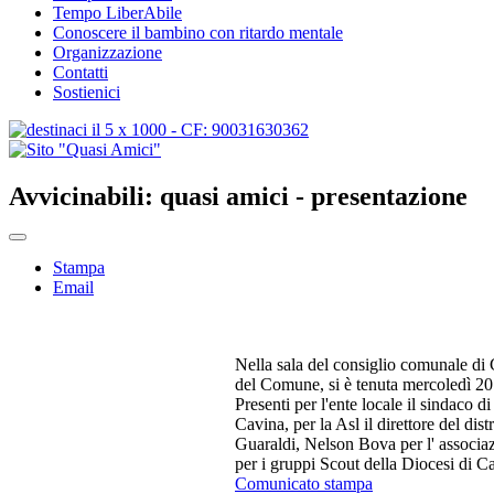
Tempo LiberAbile
Conoscere il bambino con ritardo mentale
Organizzazione
Contatti
Sostienici
Avvicinabili: quasi amici - presentazione
Stampa
Email
Nella sala del consiglio comunale di C
del Comune, si è tenuta mercoledì 20 g
Presenti per l'ente locale il sindaco 
Cavina, per la Asl il direttore del d
Guaraldi, Nelson Bova per l' associaz
per i gruppi Scout della Diocesi di Ca
Comunicato stampa