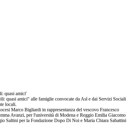
i: quasi amici'
li: quasi amici" alle famiglie convocate da Asl e dai Servizi Sociali
te locali.
la diocesi Marco Bigliardi in rappresentanza del vescovo Francesco
rpi Emma Avanzi, per l'università di Modena e Reggio Emilia Giacomo
rgio Saltini per la Fondazione Dopo Di Noi e Maria Chiara Sabattini