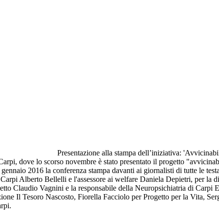
Presentazione alla stampa dell’iniziativa: 'Avvicinabil
arpi, dove lo scorso novembre è stato presentato il progetto "avvicinabi
ennaio 2016 la conferenza stampa davanti ai giornalisti di tutte le testa
di Carpi Alberto Bellelli e l'assessore ai welfare Daniela Depietri, per 
istretto Claudio Vagnini e la responsabile della Neuropsichiatria di Ca
ione Il Tesoro Nascosto, Fiorella Facciolo per Progetto per la Vita, Se
rpi.