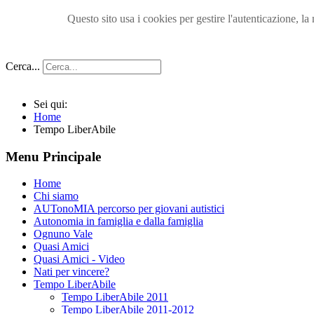
Questo sito usa i cookies per gestire l'autenticazione, 
Cerca...
Sei qui:
Home
Tempo LiberAbile
Menu Principale
Home
Chi siamo
AUTonoMIA percorso per giovani autistici
Autonomia in famiglia e dalla famiglia
Ognuno Vale
Quasi Amici
Quasi Amici - Video
Nati per vincere?
Tempo LiberAbile
Tempo LiberAbile 2011
Tempo LiberAbile 2011-2012