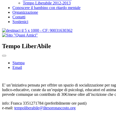
Tempo Liberabile 2012-2013
Conoscere il bambino con ritardo mentale
Organizzazione
Contatti
Sostienici
Tempo LiberAbile
Stampa
Email
E' un’iniziativa pensata per offrire un spazio di socializzazione per ra
ludico-educative, curate da un’equipe di psicologi, educatori ed animat
prevede comunque un contributo di 30€/mese oltre all’iscrizione che 
info: Franca 3351271784 (preferibilmente ore pasti)
e-mail:
tempoliberabile@iltesoronascosto.org